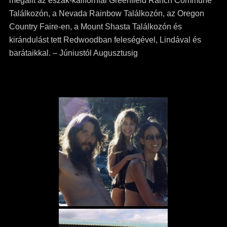
megállt az észak-kaliforniai Greenfield Ranch Commune
Találkozón, a Nevada Rainbow Találkozón, az Oregon
Country Faire-en, a Mount Shasta Találkozón és
kirándulást tett Redwoodban feleségével, Lindával és
barátaikkal.
– Júniustól Augusztusig