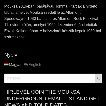
Mouksa 2016-ban (barátjával, Tommal) tartják a hirdető
táblát, amelyet Mouksa szedett le az Altamont
Speedwayről 1980-ban, a híres Altamont Rock Fesztivál
11. évfordulóján, amelyet 1969 december 6.-án tartottak
Észak Kaliforniában. A helyszínről készült képek 1980-ból
származnak.
Nyelv:
Magyar
English
S
Search
for:
HÍRLEVÉL /JOIN THE MOUKSA
UNDERGROUND EMAIL LIST AND GET
NEWS AND TOUR DATES