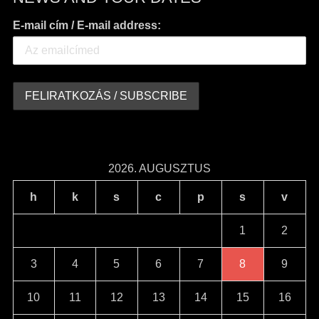
E-mail cím / E-mail address:
2026. AUGUSZTUS
h
k
s
c
p
s
v
1
2
3
4
5
6
7
8
9
10
11
12
13
14
15
16