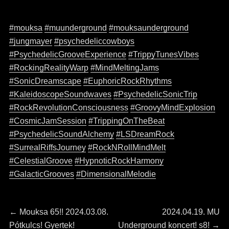
#mouksa
#muunderground
#mouksaunderground
#jungmayer
#psychedeliccowboys
#PsychedelicGrooveExperience
#TrippyTunesVibes
#RockingRealityWarp
#MindMeltingJams
#SonicDreamscape
#EuphoricRockRhythms
#KaleidoscopeSoundwaves
#PsychedelicSonicTrip
#RockRevolutionConsciousness
#GroovyMindExplosion
#CosmicJamSession
#TrippingOnTheBeat
#PsychedelicSoundAlchemy
#LSDreamRock
#SurrealRiffsJourney
#RockNRollMindMelt
#CelestialGroove
#HypnoticRockHarmony
#GalacticGrooves
#DimensionalMelodie
Bejegyzés
←
Previous
Mouksa 65!! 2024.03.08.
Next
2024.04.19. MU
Pótkulcs! Gyertek!
post:
Underground koncert! s8!
post:
→