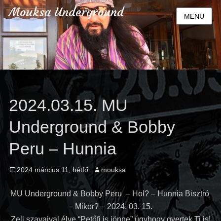
Mouksa Underground
MENU
2024.03.15. MU
Underground & Bobby
Peru – Hunnia
Posted
2024 március 11, hétfő
Author
mouksa
on
MU Underground & Bobby Peru – Hol? – Hunnia Bisztró
– Mikor? – 2024. 03. 15.
Zeli szavaival élve “Petőfi is jönne” úgyhogy gyertek Ti is!