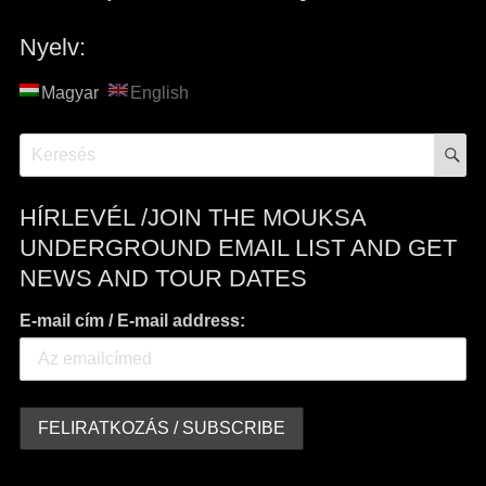
navigáció
Nyelv:
Magyar
English
S
Search
for:
HÍRLEVÉL /JOIN THE MOUKSA
UNDERGROUND EMAIL LIST AND GET
NEWS AND TOUR DATES
E-mail cím / E-mail address: