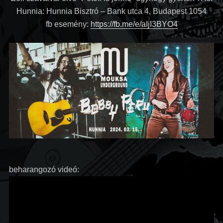
Hunnia:
Hunnia Bisztró –
Bank utca 4, Budapest 1054
fb esemény:
https://fb.me/e/aIjI3BYO4
beharangozó videó: