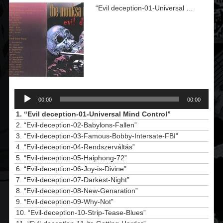
“Evil deception-01-Universal Mind Control”
Audió
lejátszó
00:00
00:00
1.
“Evil deception-01-Universal Mind Control”
2.
“Evil-deception-02-Babylons-Fallen”
3.
“Evil-deception-03-Famous-Bobby-Intersate-FBI”
4.
“Evil-deception-04-Rendszerváltás”
5.
“Evil-deception-05-Haiphong-72”
6.
“Evil-deception-06-Joy-is-Divine”
7.
“Evil-deception-07-Darkest-Night”
8.
“Evil-deception-08-New-Genaration”
9.
“Evil-deception-09-Why-Not”
10.
“Evil-deception-10-Strip-Tease-Blues”