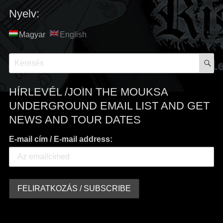
Nyelv:
Magyar
English
S
Search
for:
HÍRLEVÉL /JOIN THE MOUKSA
UNDERGROUND EMAIL LIST AND GET
NEWS AND TOUR DATES
E-mail cím / E-mail address: