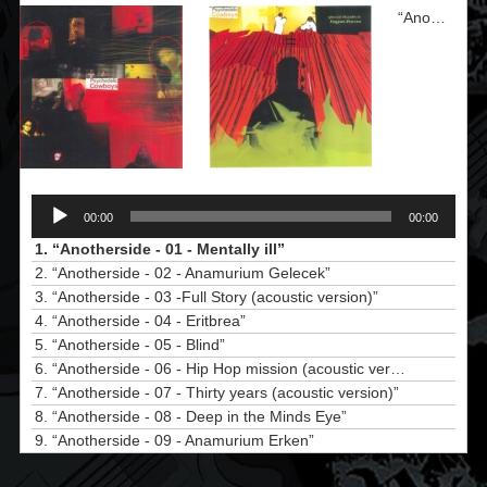
“Anotherside - 01 - Mentally ill”
Audió
lejátszó
00:00
00:00
1.
“Anotherside - 01 - Mentally ill”
2.
“Anotherside - 02 - Anamurium Gelecek”
3.
“Anotherside - 03 -Full Story (acoustic version)”
4.
“Anotherside - 04 - Eritbrea”
5.
“Anotherside - 05 - Blind”
6.
“Anotherside - 06 - Hip Hop mission (acoustic version)”
7.
“Anotherside - 07 - Thirty years (acoustic version)”
8.
“Anotherside - 08 - Deep in the Minds Eye”
9.
“Anotherside - 09 - Anamurium Erken”