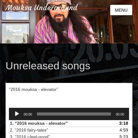
Mouksa Underground
MENU
Unreleased songs
“2016 mouksa - elevator”
Audió
00:00
00:00
lejátszó
1.
“2016 mouksa - elevator”
3:18
2.
“2016 fairy-tales”
4:59
3.
“2016 i-feel-good”
5:23