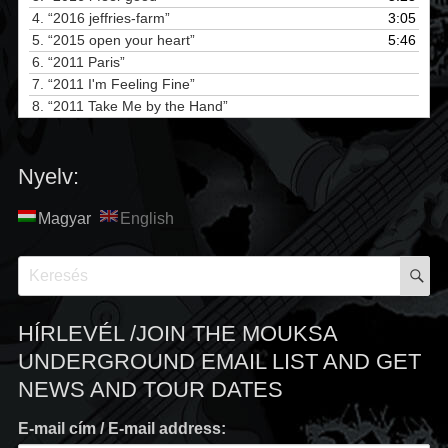
4.
“2016 jeffries-farm”
3:05
5.
“2015 open your heart”
5:46
6.
“2011 Paris”
7.
“2011 I'm Feeling Fine”
8.
“2011 Take Me by the Hand”
Nyelv:
Magyar
English
S
Search
for:
HÍRLEVÉL /JOIN THE MOUKSA
UNDERGROUND EMAIL LIST AND GET
NEWS AND TOUR DATES
E-mail cím / E-mail address: